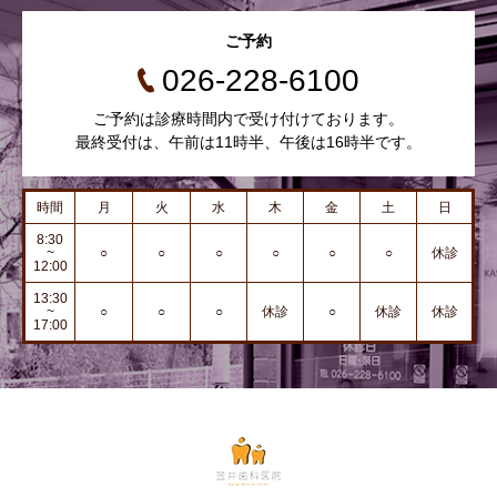
ご予約
026-228-6100
ご予約は診療時間内で受け付けております。
最終受付は、午前は11時半、午後は16時半です。
時間
月
火
水
木
金
土
日
8:30
~
○
○
○
○
○
○
休診
12:00
13:30
~
○
○
○
休診
○
休診
休診
17:00