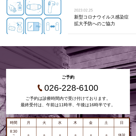
2023.02.25
新型コロナウイルス感染症
拡大予防へのご協力
ご予約
026-228-6100
ご予約は診療時間内で受け付けております。
最終受付は、午前は11時半、午後は16時半です。
時間
月
火
水
木
金
土
日
8:30
~
○
○
○
○
○
○
休診