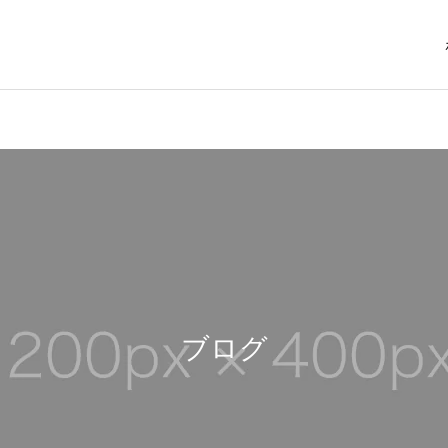
歯科健診
歯の予防
ブログ