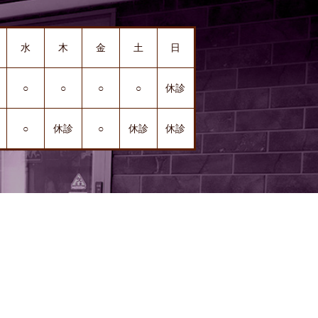
水
木
金
土
日
○
○
○
○
休診
○
休診
○
休診
休診