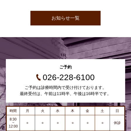
お知らせ一覧
ご予約
026-228-6100
ご予約は診療時間内で受け付けております。
最終受付は、午前は11時半、午後は16時半です。
時間
月
火
水
木
金
土
日
8:30
~
○
○
○
○
○
○
休診
12:00