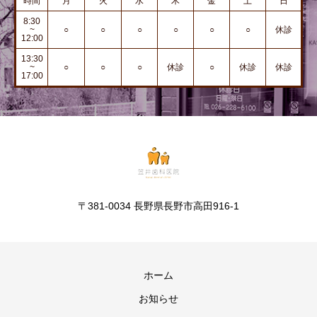
時間
月
火
水
木
金
土
日
8:30
~
○
○
○
○
○
○
休診
12:00
13:30
~
○
○
○
休診
○
休診
休診
17:00
〒381-0034 長野県長野市高田916-1
ホーム
お知らせ