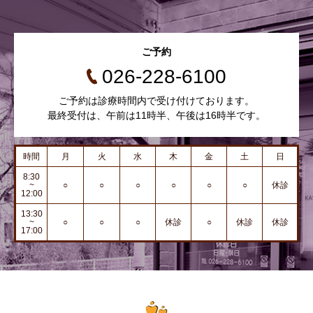
ご予約
026-228-6100
ご予約は診療時間内で受け付けております。
最終受付は、午前は11時半、午後は16時半です。
時間
月
火
水
木
金
土
日
8:30
~
○
○
○
○
○
○
休診
12:00
13:30
~
○
○
○
休診
○
休診
休診
17:00