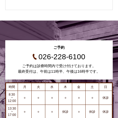
ご予約
026-228-6100
ご予約は診療時間内で受け付けております。
最終受付は、午前は11時半、午後は16時半です。
時間
月
火
水
木
金
土
日
8:30
~
○
○
○
○
○
○
休診
12:00
13:30
~
○
○
○
休診
○
休診
休診
17:00