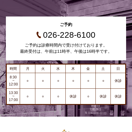
ご予約
026-228-6100
ご予約は診療時間内で受け付けております。
最終受付は、午前は11時半、午後は16時半です。
時間
月
火
水
木
金
土
日
8:30
~
○
○
○
○
○
○
休診
12:00
13:30
~
○
○
○
休診
○
休診
休診
17:00