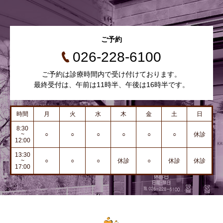
ご予約
026-228-6100
ご予約は診療時間内で受け付けております。
最終受付は、午前は11時半、午後は16時半です。
時間
月
火
水
木
金
土
日
8:30
~
○
○
○
○
○
○
休診
12:00
13:30
~
○
○
○
休診
○
休診
休診
17:00